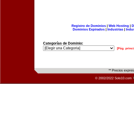
Registro de Dominios
|
Web Hosting
|
D
Dominios Expirados
|
Industrias
|
Indu
Categorías de Dominio:
[Pág. princi
** Precios expre
© 2002/2022 Solo10.com