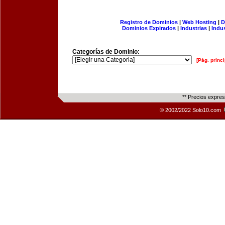
Registro de Dominios
|
Web Hosting
|
D
Dominios Expirados
|
Industrias
|
Indu
Categorías de Dominio:
[Pág. princi
** Precios expre
© 2002/2022 Solo10.com