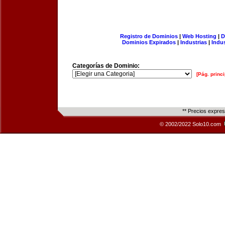
Registro de Dominios
|
Web Hosting
|
D
Dominios Expirados
|
Industrias
|
Indu
Categorías de Dominio:
[Pág. princi
** Precios expre
© 2002/2022 Solo10.com