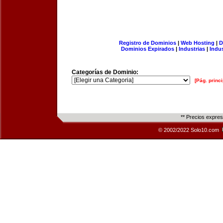
Registro de Dominios
|
Web Hosting
|
D
Dominios Expirados
|
Industrias
|
Indu
Categorías de Dominio:
[Pág. princi
** Precios expre
© 2002/2022 Solo10.com