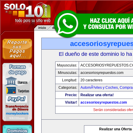
accesoriosyrepue
El dueño de este dominio lo ha
Mayusculas:
ACCESORIOSYREPUESTOS.C
Minusculas:
accesoriosyrepuestos.com
Longitud:
20 caracteres
Categorias:
AutomÃ³viles y Coches
,
Compras
Precio:
Realizar una oferta!
Visitar!
accesoriosyrepuestos.com
Serán consideradas ofer
Realizar una Oferta