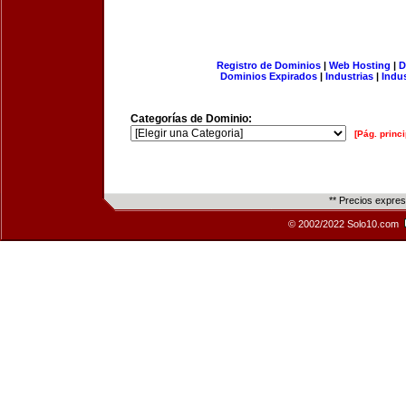
Registro de Dominios
|
Web Hosting
|
D
Dominios Expirados
|
Industrias
|
Indu
Categorías de Dominio:
[Pág. princi
** Precios expre
© 2002/2022 Solo10.com