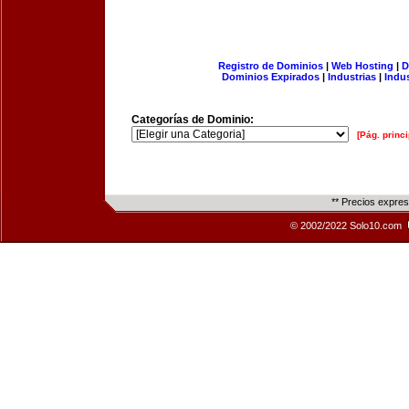
Registro de Dominios
|
Web Hosting
|
D
Dominios Expirados
|
Industrias
|
Indu
Categorías de Dominio:
[Pág. princi
** Precios expre
© 2002/2022 Solo10.com