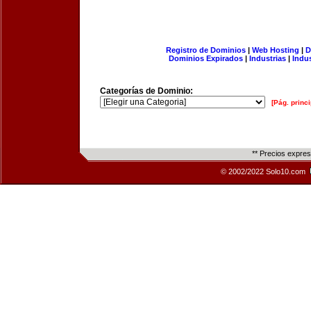
Registro de Dominios
|
Web Hosting
|
D
Dominios Expirados
|
Industrias
|
Indu
Categorías de Dominio:
[Pág. princi
** Precios expre
© 2002/2022 Solo10.com