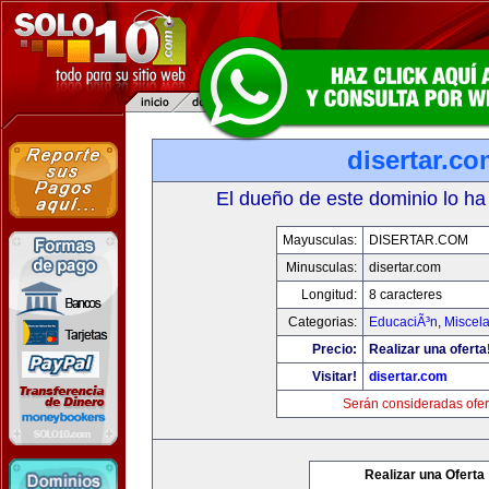
disertar.c
El dueño de este dominio lo ha
Mayusculas:
DISERTAR.COM
Minusculas:
disertar.com
Longitud:
8 caracteres
Categorias:
EducaciÃ³n
,
Miscela
Precio:
Realizar una oferta
Visitar!
disertar.com
Serán consideradas ofer
Realizar una Oferta