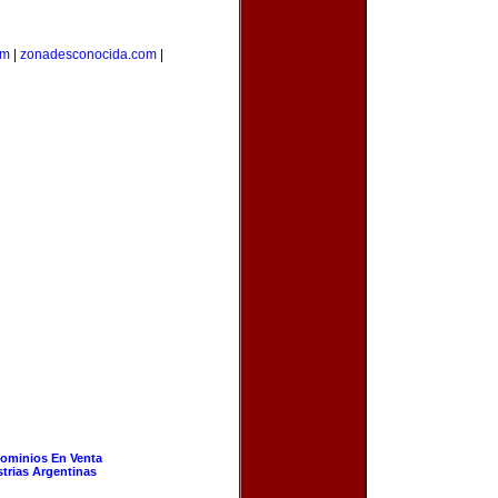
om
|
zonadesconocida.com
|
ominios En Venta
strias Argentinas