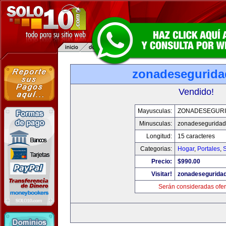
zonadesegurid
Vendido!
Mayusculas:
ZONADESEGUR
Minusculas:
zonadesegurida
Longitud:
15 caracteres
Categorias:
Hogar
,
Portales
,
Precio:
$990.00
Visitar!
zonadesegurida
Serán consideradas ofer