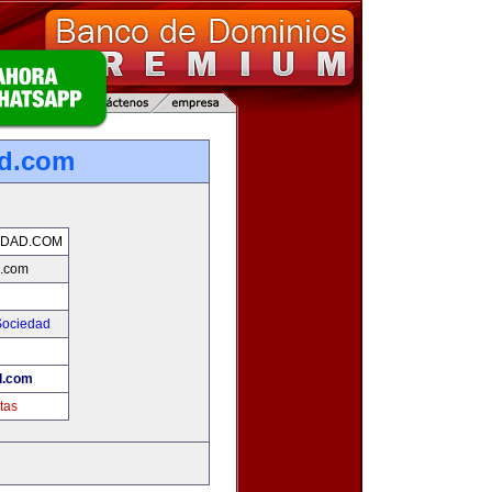
ad.com
IDAD.COM
d.com
Sociedad
d.com
tas