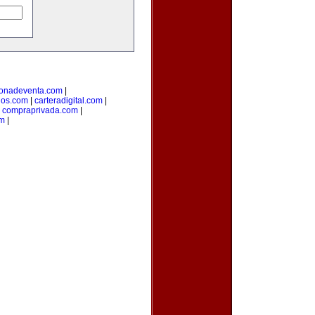
onadeventa.com
|
dos.com
|
carteradigital.com
|
|
compraprivada.com
|
om
|