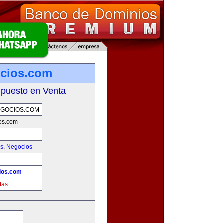
ocios.com
 puesto en Venta
EGOCIOS.COM
os.com
as
,
Negocios
ios.com
tas