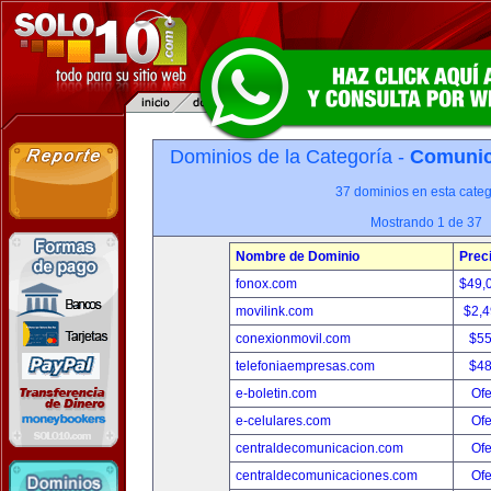
Dominios de la Categoría -
Comunica
37 dominios en esta categ
Mostrando 1 de 37
Nombre de Dominio
Prec
fonox.com
$49,
movilink.com
$2,
conexionmovil.com
$5
telefoniaempresas.com
$4
e-boletin.com
Ofe
e-celulares.com
Ofe
centraldecomunicacion.com
Ofe
centraldecomunicaciones.com
Ofe