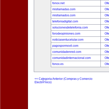
fonox.net
Ofe
misllamadas.com
Ofe
misllamados.com
Ofe
telefoniadigital.com
Ofe
solucionesdetelefonia.com
Ofe
forodeopiniones.com
Ofe
noticiasentucelular.com
Ofe
pagospormovil.com
Ofe
comunidadenred.com
Ofe
comunidadinternacional.com
Ofe
fonox.es
Ofe
<< Categoria Anterior (Compras y Comercio
ElectrÃ³nico)