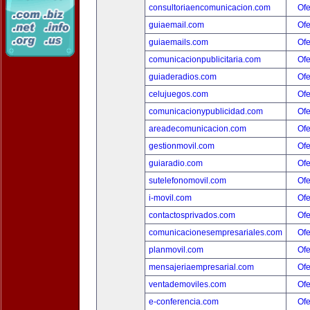
consultoriaencomunicacion.com
Ofe
guiaemail.com
Ofe
guiaemails.com
Ofe
comunicacionpublicitaria.com
Ofe
guiaderadios.com
Ofe
celujuegos.com
Ofe
comunicacionypublicidad.com
Ofe
areadecomunicacion.com
Ofe
gestionmovil.com
Ofe
guiaradio.com
Ofe
sutelefonomovil.com
Ofe
i-movil.com
Ofe
contactosprivados.com
Ofe
comunicacionesempresariales.com
Ofe
planmovil.com
Ofe
mensajeriaempresarial.com
Ofe
ventademoviles.com
Ofe
e-conferencia.com
Ofe