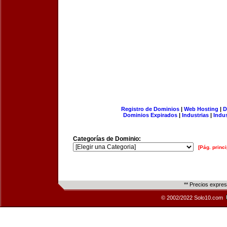
Registro de Dominios
|
Web Hosting
|
D
Dominios Expirados
|
Industrias
|
Indu
Categorías de Dominio:
[Pág. princi
** Precios expre
© 2002/2022 Solo10.com