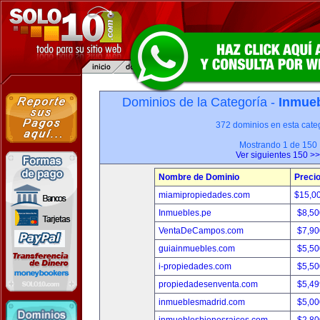
Dominios de la Categoría -
Inmueb
372 dominios en esta categ
Mostrando 1 de 150
Ver siguientes 150 >>
Nombre de Dominio
Preci
miamipropiedades.com
$15,0
Inmuebles.pe
$8,50
VentaDeCampos.com
$7,90
guiainmuebles.com
$5,50
i-propiedades.com
$5,50
propiedadesenventa.com
$5,49
inmueblesmadrid.com
$5,00