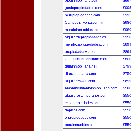
bloginmobiliario.com
$997
guatepropiedades.com
$995
perupropiedades.com
$995
CamposEnVenta.com.ar
$980
mundoinmuebles.com
$980
alquilerdepropiedades.es
$950
mendozapropiedades.com
$899
propiedadesvip.com
$899
ConsultorInmobiliario.com
$800
guiainmobiliaria.net
$799
directoatucasa.com
$750
alquileresweb.com
$699
emprendimientoinmobiliario.com
$580
alquilerestemporarios.com
$550
chilepropiedades.com
$550
depisos.com
$550
e-propiedades.com
$550
peruinmuebles.com
$550