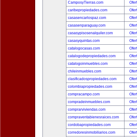
CamposyTierras.com
Ofer
caribepropiedades.com
Ofer
casasencarlospaz.com
Ofer
casasenparaguay.com
Ofer
casasypisosenalquiler.com
Ofer
casasyquintas.com
Ofer
catalogocasas.com
Ofer
catalogodepropiedades.com
Ofer
catalogoinmuebles.com
Ofer
chileinmuebles.com
Ofer
clasificadospropiedades.com
Ofer
colombiapropiedades.com
Ofer
compracampo.com
Ofer
compradeinmuebles.com
Ofer
comprarviviendas.com
Ofer
compraventabienesraices.com
Ofer
cordobapropiedades.com
Ofer
corredoresinmobiliarios.com
Ofer