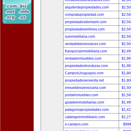
inmueblesbienesraices.com
$2,80
alquilerdepropiedades.com
$2,50
compratupropiedad.com
$2,50
propiedadesdemiami.com
$2,50
propiedadesenlinea.com
$2,50
suinmobiliaria.com
$2,50
ventadebienesraices.com
$2,50
franquiciainmobiliaria.com
$2,49
rentadeinmuebles.com
$1,99
propiedadeshonduras.com
$1,90
CamposUruguayos.com
$1,80
propiedadesenventa.net
$1,80
inmueblesvenezuela.com
$1,50
portalinmuebles.com
$1,50
guiadeinmobiliarias.com
$1,49
patagoniapropiedades.com
$1,42
catalogoinmobiliario.com
$1,27
e-campos.com
$999