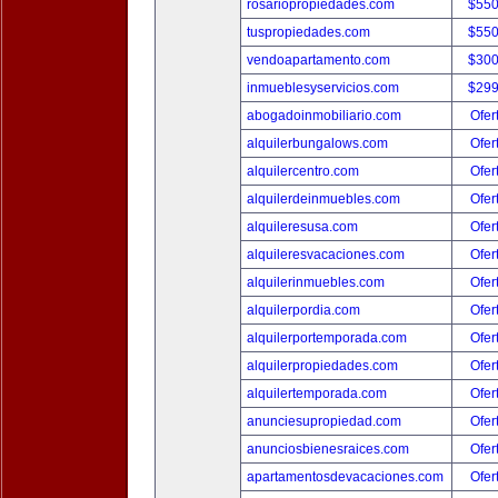
rosariopropiedades.com
$550
tuspropiedades.com
$550
vendoapartamento.com
$300
inmueblesyservicios.com
$299
abogadoinmobiliario.com
Ofer
alquilerbungalows.com
Ofer
alquilercentro.com
Ofer
alquilerdeinmuebles.com
Ofer
alquileresusa.com
Ofer
alquileresvacaciones.com
Ofer
alquilerinmuebles.com
Ofer
alquilerpordia.com
Ofer
alquilerportemporada.com
Ofer
alquilerpropiedades.com
Ofer
alquilertemporada.com
Ofer
anunciesupropiedad.com
Ofer
anunciosbienesraices.com
Ofer
apartamentosdevacaciones.com
Ofer