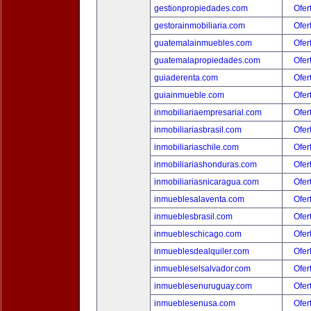
gestionpropiedades.com
Ofer
gestorainmobiliaria.com
Ofer
guatemalainmuebles.com
Ofer
guatemalapropiedades.com
Ofer
guiaderenta.com
Ofer
guiainmueble.com
Ofer
inmobiliariaempresarial.com
Ofer
inmobiliariasbrasil.com
Ofer
inmobiliariaschile.com
Ofer
inmobiliariashonduras.com
Ofer
inmobiliariasnicaragua.com
Ofer
inmueblesalaventa.com
Ofer
inmueblesbrasil.com
Ofer
inmuebleschicago.com
Ofer
inmueblesdealquiler.com
Ofer
inmuebleselsalvador.com
Ofer
inmueblesenuruguay.com
Ofer
inmueblesenusa.com
Ofer