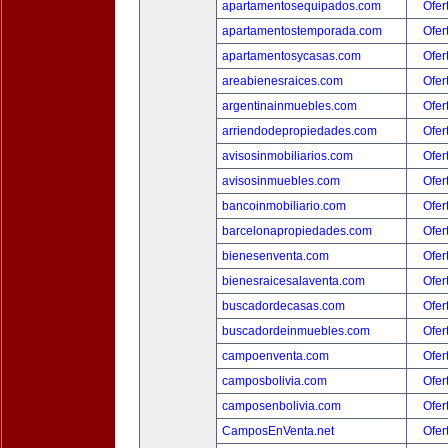
apartamentosequipados.com
Ofer
apartamentostemporada.com
Ofer
apartamentosycasas.com
Ofer
areabienesraices.com
Ofer
argentinainmuebles.com
Ofer
arriendodepropiedades.com
Ofer
avisosinmobiliarios.com
Ofer
avisosinmuebles.com
Ofer
bancoinmobiliario.com
Ofer
barcelonapropiedades.com
Ofer
bienesenventa.com
Ofer
bienesraicesalaventa.com
Ofer
buscadordecasas.com
Ofer
buscadordeinmuebles.com
Ofer
campoenventa.com
Ofer
camposbolivia.com
Ofer
camposenbolivia.com
Ofer
CamposEnVenta.net
Ofer