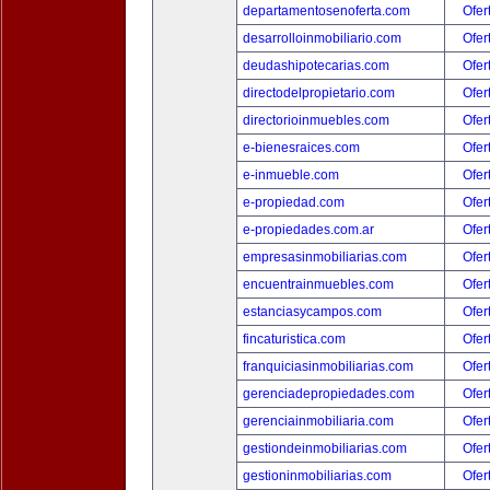
departamentosenoferta.com
Ofer
desarrolloinmobiliario.com
Ofer
deudashipotecarias.com
Ofer
directodelpropietario.com
Ofer
directorioinmuebles.com
Ofer
e-bienesraices.com
Ofer
e-inmueble.com
Ofer
e-propiedad.com
Ofer
e-propiedades.com.ar
Ofer
empresasinmobiliarias.com
Ofer
encuentrainmuebles.com
Ofer
estanciasycampos.com
Ofer
fincaturistica.com
Ofer
franquiciasinmobiliarias.com
Ofer
gerenciadepropiedades.com
Ofer
gerenciainmobiliaria.com
Ofer
gestiondeinmobiliarias.com
Ofer
gestioninmobiliarias.com
Ofer